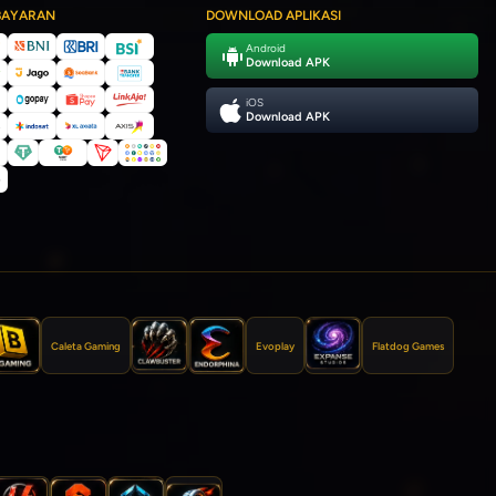
BAYARAN
DOWNLOAD APLIKASI
Android
Download APK
iOS
Download APK
Caleta Gaming
Evoplay
Flatdog Games