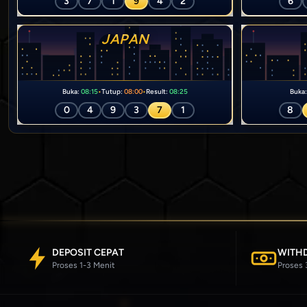
3
7
1
9
4
2
6
JAPAN
Buka:
08:15
•
Tutup:
08:00
•
Result:
08:25
Buka
0
4
9
3
7
1
8
DEPOSIT CEPAT
WITH
Proses 1-3 Menit
Proses 