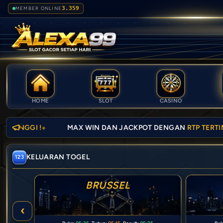
Togel ALEXA99 — Pasaran & Jadwal Result
3.380
MEMBER ONLINE
HOME
SLOT
CASINO
I !
MAX WIN DAN JACKPOT DENGAN
RTP TERTINGGI !
◆
◆
KELUARAN TOGEL
123
BRUSSEL
‹