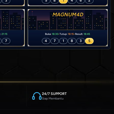
3
5
8
1
4
6
2
MAGNUM4D
t:
21:15
Buka:
18:30
•
Tutup:
18:15
•
Result:
18:45
7
4
7
1
8
3
5
24/7 SUPPORT
Siap Membantu