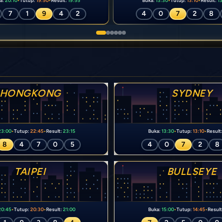
a:
20:10
•
Tutup:
19:50
•
Result:
19:55
Buka:
13:30
•
Tutup:
13:10
•
Result:
1
7
1
9
4
2
4
0
7
2
8
HONGKONG
SYDNEY
23:00
•
Tutup:
22:45
•
Result:
23:15
Buka:
13:30
•
Tutup:
13:10
•
Result
8
4
7
0
5
4
0
7
2
8
TAIPEI
BULLSEYE
20:45
•
Tutup:
20:30
•
Result:
21:00
Buka:
15:00
•
Tutup:
14:45
•
Result