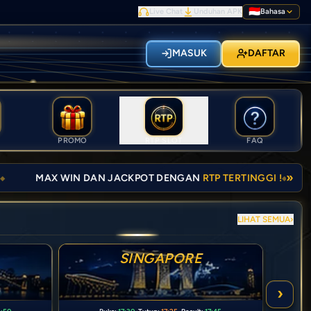
🇮🇩
Live Chat
Unduhan APK
Bahasa
MASUK
DAFTAR
PROMO
RTP SLOT
FAQ
»
AX WIN DAN JACKPOT DENGAN
RTP TERTINGGI !
MAX WI
◆
LIHAT SEMUA
›
SINGAPORE
›